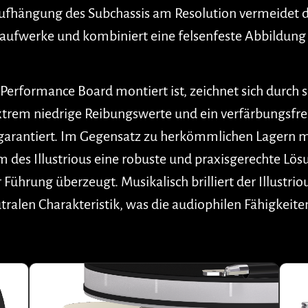
-Aufhängung des Subchassis am Resolution vermeidet 
laufwerke und kombiniert eine felsenfeste Abbildun
Performance Board montiert ist, zeichnet sich durch 
trem niedrige Reibungswerte und ein verfärbungsfreie
arantiert. Im Gegensatz zu herkömmlichen Lagern mit
 des Illustrious eine robuste und praxisgerechte Lös
r Führung überzeugt. Musikalisch brilliert der Illustr
alen Charakteristik, was die audiophilen Fähigkeite